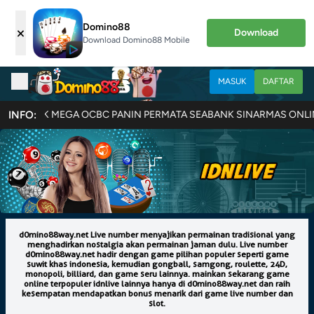
Domino88
×
Download
Download Domino88 Mobile
MASUK
DAFTAR
NIUS MAYBANK MEGA OCBC PANIN PERMATA SEABANK SINARMAS ONLINE
INFO:
d0mino88way.net Live number menyajikan permainan tradisional yang
menghadirkan nostalgia akan permainan jaman dulu. Live number
d0mino88way.net hadir dengan game pilihan populer seperti game
suwit khas indonesia, kemudian gongball, samgong, roulette, 24D,
monopoli, billiard, dan game seru lainnya. mainkan sekarang game
online terpopuler idnlive lainnya hanya di d0mino88way.net dan raih
kesempatan mendapatkan bonus menarik dari game live number dan
slot.