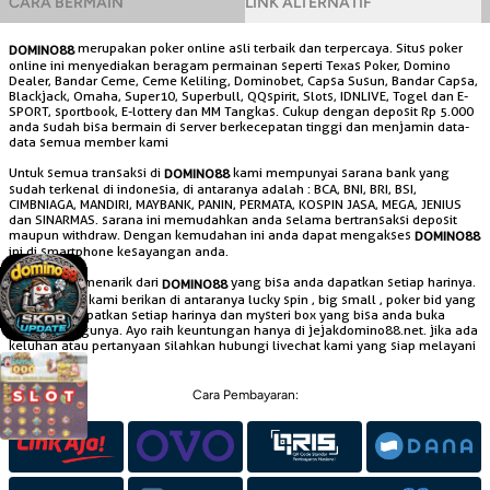
CARA BERMAIN
LINK ALTERNATIF
merupakan poker online asli terbaik dan terpercaya. Situs poker
DOMINO88
online ini menyediakan beragam permainan seperti Texas Poker, Domino
Dealer, Bandar Ceme, Ceme Keliling, Dominobet, Capsa Susun, Bandar Capsa,
Blackjack, Omaha, Super10, Superbull, QQspirit, Slots, IDNLIVE, Togel dan E-
SPORT, sportbook, E-lottery dan MM Tangkas. Cukup dengan deposit Rp 5.000
anda sudah bisa bermain di server berkecepatan tinggi dan menjamin data-
data semua member kami
Untuk semua transaksi di
kami mempunyai sarana bank yang
DOMINO88
sudah terkenal di indonesia, di antaranya adalah : BCA, BNI, BRI, BSI,
CIMBNIAGA, MANDIRI, MAYBANK, PANIN, PERMATA, KOSPIN JASA, MEGA, JENIUS
dan SINARMAS. sarana ini memudahkan anda selama bertransaksi deposit
maupun withdraw. Dengan kemudahan ini anda dapat mengakses
DOMINO88
ini di smartphone kesayangan anda.
Raih hadiah menarik dari
yang bisa anda dapatkan setiap harinya.
DOMINO88
Hadiah yang kami berikan di antaranya lucky spin , big small , poker bid yang
bisa anda dapatkan setiap harinya dan mysteri box yang bisa anda buka
setiap minggunya. Ayo raih keuntungan hanya di jejakdomino88.net. jika ada
keluhan atau pertanyaan silahkan hubungi livechat kami yang siap melayani
anda.
Cara Pembayaran: